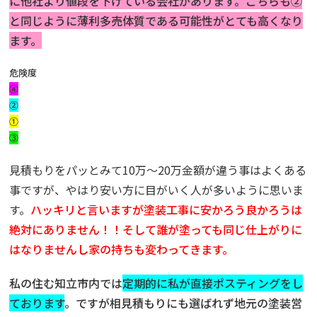
に他社より値段を下げている会社があります。こちらも②
と同じように薄利多売体質である可能性がとても高くなり
ます。
危険度
➃
②
①
③
見積もりをパッとみて10万〜20万金額が違う事はよくある
事ですが、やはり安い方に目がいく人が多いように思いま
す。
ハッキリと言いますが塗装工事に安かろう良かろうは
絶対にありません！！
そして誰が塗っても同じ仕上がりに
はなりませんし家の持ちも変わってきま
す。
私の住む知立市内では
定期的に私が直接ポスティングをし
ております
。ですが相見積もりにも選ばれず地元の塗装営