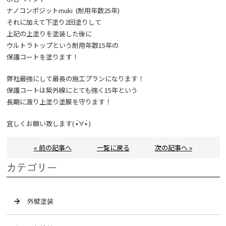
ナノコンポジットmuki (耐用年数25年)
それに加えて下塗り2回塗りして
上記の上塗りを塗装した後に
ウルトラトップという耐用年数15年の
保護コートを塗ります！
弊社最強にして最長の施工プランになります！
保護コートは紫外線にとても強く15年という
長期に渡り上塗り塗膜を守ります！
宜しくお願い致します( •̀∀•́ )
« 前の記事へ
一覧に戻る
次の記事へ »
カテゴリー
外壁塗装