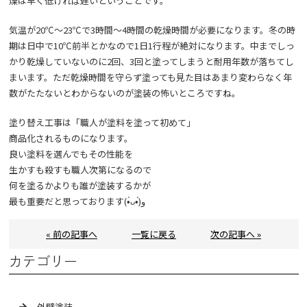
燥は早く低ければ遅いということです。
気温が20℃〜23℃で3時間〜4時間の乾燥時間が必要になります。冬の時
期は日中で10℃前半とかなので1日1行程が絶対になります。中までしっ
かり乾燥していないのに2回、3回と塗ってしまうと耐用年数が落ちてし
まいます。ただ乾燥時間を守らず塗っても見た目はあまり変わらなく年
数がたたないとわからないのが塗装の怖いところですね。
塗り替え工事は「職人が塗料を塗って初めて」
商品化されるものになります。
良い塗料を選んでもその性能を
生かすも殺すも職人次第になるので
何を塗るかよりも誰が塗装するかが
最も重要だと思っております(•̀ᴗ•́)و
« 前の記事へ
一覧に戻る
次の記事へ »
カテゴリー
外壁塗装