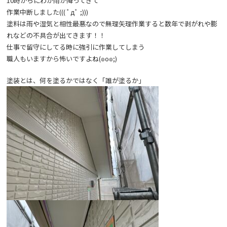
10時からにわか雨が降ってきて
作業中断しました((( ﾟдﾟ ;)))
塗料は雨や湿気と相性最悪なので無理矢理作業すると数年で剥がれや膨
れなどの不具合が出てきます！！
仕事で留守にしてる時に強引に作業してしまう
職人もいますから怖いですよね(๏o๏;)
塗装とは、何を塗るかではなく「誰が塗るか」