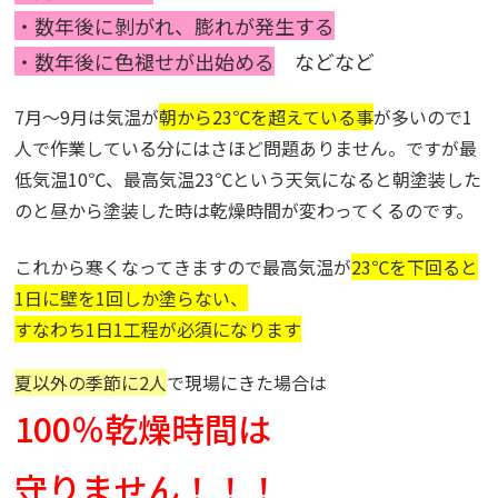
・数年後に剝がれ、膨れが発生する
・数年後に色褪せが出始める
などなど
7月～9月は気温が
朝から23℃を超えている事
が多いので
1
人で作業している分にはさほど問題ありません
。
ですが最
低気温10℃、最高気温23℃という天気になると
朝塗装した
のと昼から塗装した時は乾燥時間が変わってくるのです。
これから寒くなってきますので最高気温が
23℃を下回ると
1日に壁を1回しか塗らない、
すなわち1日1工程が必須になります
夏以外の季節に2人
で現場にきた場合は
100％乾燥時間は
守りません！！！