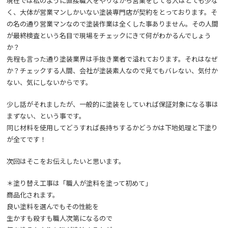
現在では私のように直接職人をやりながら営業をしてる人はとても少な
く、大体が営業マンしかいない塗装専門店が契約をとっております。そ
の名の通り営業マンなので塗装作業は全くした事ありません。その人間
が最終検査という名目で現場をチェックにきて何がわかるんでしょう
か？
先程も言った通り塗装業界は手抜き業者で溢れております。それはなぜ
か？チェックする人間、会社が塗装素人なので見てもバレない、気付か
ない、気にしないからです。
少し話がそれましたが、一般的に塗装をしていれば保証対象になる事は
まずない、という事です。
同じ材料を使用してどうすれば長持ちするかどうかは下地処理と下塗り
が全てです！
次回はそこをお伝えしたいと思います。
＊塗り替え工事は「職人が塗料を塗って初めて」
商品化されます。
良い塗料を選んでもその性能を
生かすも殺すも職人次第になるので