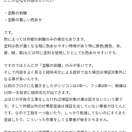
どこの会社も内容はだいたい
・塗膜の剥離
・塗膜の著しい色あせ
です。
色によっては外壁の剥離のみの場合もあります。
塗料は色が濃くなる程に色あせやすい特徴があり特に原色(黄色、赤、
青、緑、紫)などは同じ塗料を使用したとしても色あせやすいです。
ですのでほとんどが「塗膜の剥離」のみが多いです。
そして内容をよく見ると経年劣化による症状で出た場合は保証対象外に
なる事が多いんです。
以前のブログにも書きましたがシリコンは5年〜、フッ素8年〜、無機は
10年〜を目安に経年劣化が出てきます。
よほどの手抜き工事をしなければ保証対象の事は起きないという事で
す。そして外壁以外の付帯部塗装は保証を出していない業者がほとんど
です。なので工程を一つ抜いたり、しっかり乾燥してないのにすぐまた
塗装したり、こういった作業をしてる業者が後をたちません。